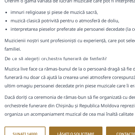
Oferim o gamă variată de lucrări muzicale care pot fi interpret
imnuri religioase și piese de muzică sacră,
muzică clasică potrivită pentru o atmosferă de doliu,
interpretarea pieselor preferate ale persoanei decedate (la ce
Muzicienii noștri sunt profesioniști cu experiență, care pot select
familiei.
De ce să alegeți orchestra funerară de fanfară?
Muzica live face ca rămas-bunul de la o persoană dragă să fie
funerară nu doar că ajută la crearea unei atmosfere corespunză
ultim omagiu persoanei decedate prin piese muzicale care îi er
Dacă doriți ca ceremonia de rămas-bun să fie organizată cu dem
orchestrele funerare din Chișinău și Republica Moldova reprezi
organiza un acompaniament muzical de cea mai înaltă calitate
SUNAȚI 14000
LĂSAȚI O SOLICITARE
CONTACT