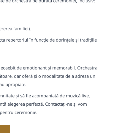
ate de orchestră pe durata ceremoniei, inclusiv:
rerea familiei).
a repertoriul în funcție de dorințele și tradițiile
 deosebit de emoționant și memorabil. Orchestra
toare, dar oferă și o modalitate de a adresa un
au apropiate.
nitate și să fie acompaniată de muzică live,
ntă alegerea perfectă. Contactați-ne și vom
 pentru ceremonie.
E