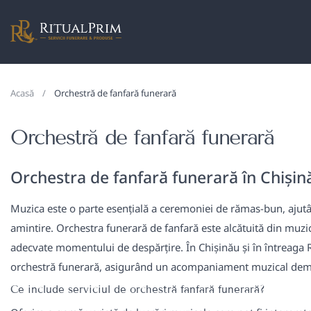
Acasă
Orchestră de fanfară funerară
Orchestră de fanfară funerară
Orchestra de fanfară funerară în Chișin
Muzica este o parte esențială a ceremoniei de rămas-bun, ajutân
amintire. Orchestra funerară de fanfară este alcătuită din muzic
adecvate momentului de despărțire. În Chișinău și în întreaga 
orchestră funerară, asigurând un acompaniament muzical demn
Ce include serviciul de orchestră fanfară funerară?