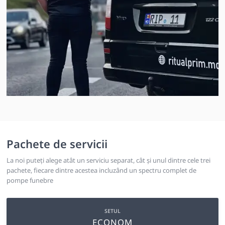
Pachete de servicii
La noi puteți alege atât un serviciu separat, cât și unul dintre cele trei
pachete, fiecare dintre acestea incluzând un spectru complet de
pompe funebre
SETUL
ECONOM