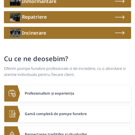
Înmormântare
Repatriere
Incinerare
Cu ce ne deosebim?
Oferim pompe funebre profesionale si de incredere, cu o abordare si
atentie individuala pentru fiecare client.
Profesionalism și experiența
Gamă completă de pompe funebre
Respectarea tradițiilor și ritualurilor