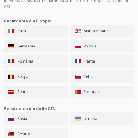
în Moldova. Realizăm repatrierea atât din țările Europei, cât și din țările
CSI
Repatrierea din Europa:
Italia
Marea Britanie
Germania
Polonia
România
Franța
Belgia
Cehia
Spania
Portugalia
Repatrierea din țările CSI:
Rusia
Ucraina
Belarus