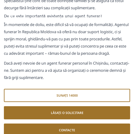
Specialistul ține cont de toate dorințele familiei și se asigură că totul
decurge fără întârzieri sau complicații suplimentare.
De ce este importantă asistența unui agent funerar?
În momentele de doliu, este dificil să vă ocupați de formalități. Agentul
funerar în Republica Moldova vă oferă nu doar suport logistic, ci și
sprijin moral, ghidându-vă pas cu pas prin toate procedurile. Astfel,
puteți evita stresul suplimentar și vă puteți concentra pe ceea ce este
cu adevărat important – rămas-bunul de la persoana dragă.
Dacă aveți nevoie de un agent funerar personal în Chișinău, contactați-
ne. Suntem aici pentru a vă ajuta să organizați o ceremonie demnă și
fără griji suplimentare.
SUNAȚI 14000
LĂSAȚI O SOLICITARE
CONTACTE