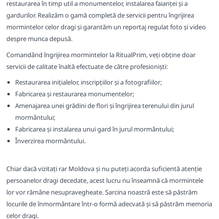
restaurarea în timp util a monumentelor, instalarea faianței și a
gardurilor. Realizăm o gamă completă de servicii pentru îngrijirea
mormintelor celor dragi și garantăm un reportaj regulat foto și video
despre munca depusă.
Comandând îngrijirea mormintelor la RitualPrim, veți obține doar
servicii de calitate înaltă efectuate de către profesioniști:
Restaurarea inițialelor, inscripțiilor și a fotografiilor;
Fabricarea și restaurarea monumentelor;
Amenajarea unei grădini de flori și îngrijirea terenului din jurul
mormântului;
Fabricarea și instalarea unui gard în jurul mormântului;
Înverzirea mormântului.
Chiar dacă vizitați rar Moldova și nu puteți acorda suficientă atenție
persoanelor dragi decedate, acest lucru nu înseamnă că mormintele
lor vor rămâne nesupravegheate. Sarcina noastră este să păstrăm
locurile de înmormântare într-o formă adecvată și să păstrăm memoria
celor dragi.